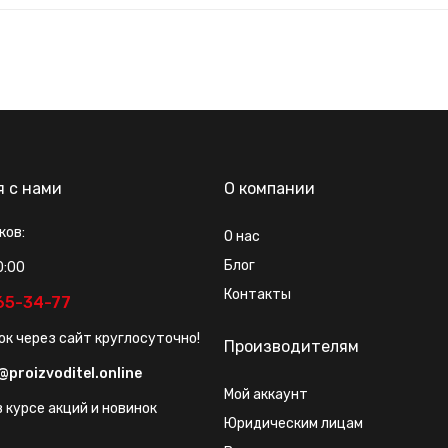
я с нами
О компании
ков:
О нас
Блог
0:00
Контакты
565-34-77
ок через сайт круглосуточно!
Производителям
@proizvoditel.online
Мой аккаунт
 курсе акций и новинок
Юридическим лицам