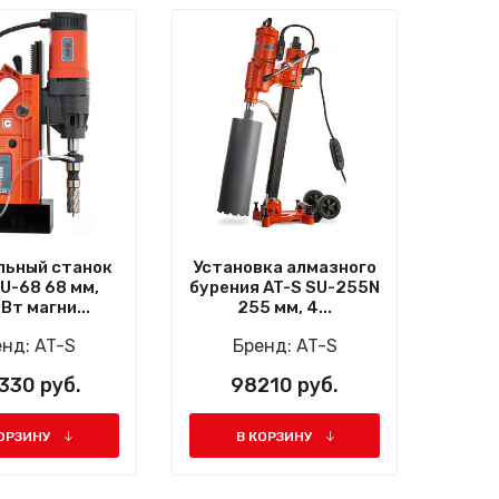
льный станок
Установка алмазного
SU-68 68 мм,
бурения AT-S SU-255N
Вт магни...
255 мм, 4...
енд:
AT-S
Бренд:
AT-S
330 руб.
98210 руб.
ОРЗИНУ
В КОРЗИНУ