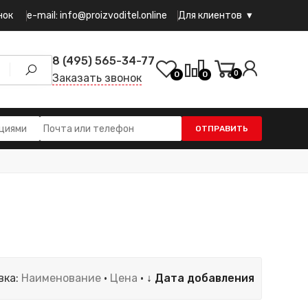
e-mail: info@proizvoditel.online
нок
Для клиентов
8 (495) 565-34-77
0
0
0
Заказать звонок
ОТПРАВИТЬ
вка:
Наименование
·
Цена
·
↓ Дата добавления