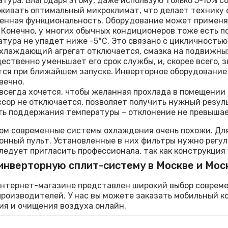
тура. Благодаря этому, даже использую только 5-10% с
живать оптимальный микроклимат, что делает технику 
енная функциональность. Оборудование может применят
. Конечно, у многих обычных кондиционеров тоже есть п
тура не упадет ниже -5°C. Это связано с цикличностью
хлаждающий агрегат отключается, смазка на подвижных
ественно уменьшает его срок службы, и, скорее всего, 
тся при ближайшем запуске. Инверторное оборудование 
вечно.
всегда хочется, чтобы желанная прохлада в помещении 
сор не отключается, позволяет получить нужный резуль
ь поддержания температуры – отклонение не превышает
ом современные системы охлаждения очень похожи. Дл
нный пульт. Установленные в них фильтры нужно регул
ледует пригласить профессионала, так как конструкция
инверторную сплит-систему в Москве и Мос
нтернет-магазине представлен широкий выбор совреме
роизводителей. У нас вы можете заказать мобильный 
я и очищения воздуха онлайн.