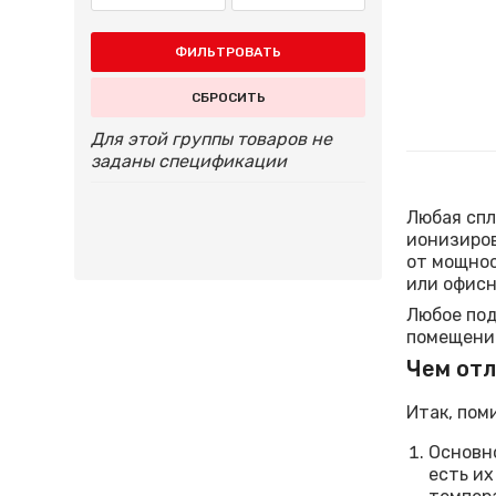
ФИЛЬТРОВАТЬ
СБРОСИТЬ
Для этой группы товаров не
заданы спецификации
Любая спл
ионизиров
от мощнос
или офисн
Любое под
помещении
Чем от
Итак, пом
Основно
есть и