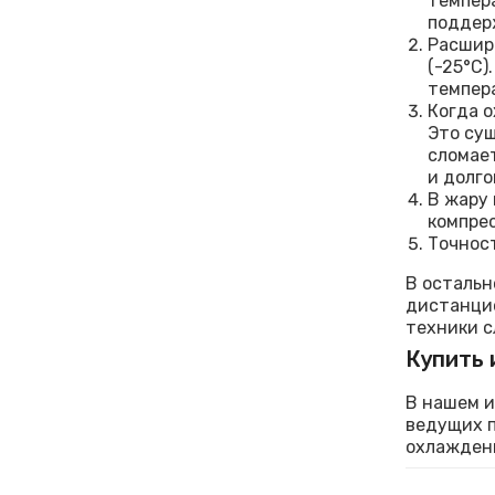
темпера
поддер
Расшир
(-25°C)
темпера
Когда о
Это сущ
сломае
и долго
В жару 
компрес
Точност
В остальн
дистанцио
техники с
Купить 
В нашем и
ведущих п
охлаждени