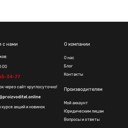
я с нами
О компании
ков:
О нас
Блог
0:00
Контакты
565-34-77
ок через сайт круглосуточно!
Производителям
@proizvoditel.online
Мой аккаунт
 курсе акций и новинок
Юридическим лицам
Вопросы и ответы