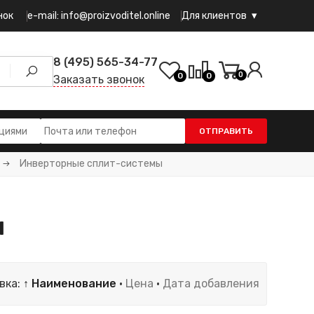
e-mail: info@proizvoditel.online
нок
Для клиентов
8 (495) 565-34-77
0
0
0
Заказать звонок
ОТПРАВИТЬ
Инверторные сплит-системы
ы
вка:
↑ Наименование
·
Цена
·
Дата добавления