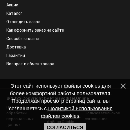
Акции
Каталог
Отследить заказ
Как оформить заказ на сайте
Способы оплаты
Доставка
Гарантии
Возврат и обмен товара
Этот сайт использует файлы cookies для
более комфортной работы пользователя.
© 2022 Copyright by Proizvoditel.Online
Продолжая просмотр страниц сайта, вы
Политика
соглашаетесь с
Политикой использования
Политика
обработки
Пользовательское
файлов cookies
.
использования
персональных
соглашение
файлов Cookie
данных
СОГЛАСИТЬСЯ