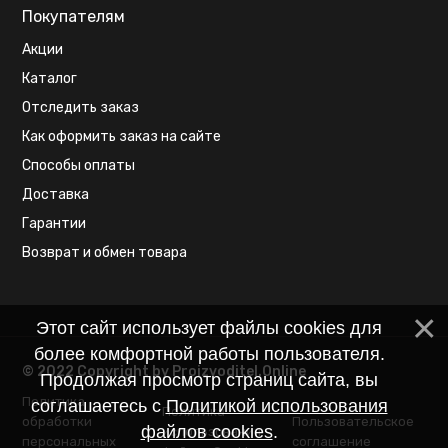
Покупателям
Акции
Каталог
Отследить заказ
Как оформить заказ на сайте
Способы оплаты
Доставка
Гарантии
Возврат и обмен товара
Этот сайт использует файлы cookies для
более комфортной работы пользователя.
© 2022 Copyright by Proizvoditel.Online
Продолжая просмотр страниц сайта, вы
Политика
соглашаетесь с
Политикой использования
Политика
обработки
Пользовательское
файлов cookies
.
использования
персональных
соглашение