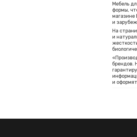
Мебель дл
формы, чт
магазине 
и зарубеж
На страни
и натурал
жесткости
биологиче
«Производ
брендов. 
гарантиру
информаци
и оформят