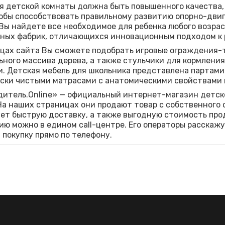
я детской комнаты должна быть повышенного качества, 
обы способствовать правильному развитию опорно-двиг
Вы найдете все необходимое для ребенка любого возра
ных фабрик, отличающихся инновационным подходом к 
цах сайта Вы сможете подобрать игровые ограждения-
ьного массива дерева, а также стульчики для кормлени
. Детская мебель для школьника представлена партами
ски чистыми матрасами с анатомическими свойствами 
итель.Online» — официальный интернет-магазин детск
На наших страницах они продают товар с собственного с
ет быструю доставку, а также выгодную стоимость пр
ю можно в едином call-центре. Его операторы расскажу
 покупку прямо по телефону.