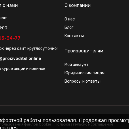
я с нами
О компании
ков:
О нас
Блог
0:00
Контакты
565-34-77
ок через сайт круглосуточно!
Производителям
@proizvoditel.online
Мой аккаунт
 курсе акций и новинок
Юридическим лицам
Вопросы и ответы
омфортной работы пользователя. Продолжая просмотр
пользования файлов Cookie
Пользовательское соглашение
cookies
.