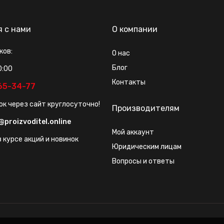
я с нами
О компании
ков:
О нас
Блог
0:00
Контакты
565-34-77
ок через сайт круглосуточно!
Производителям
@proizvoditel.online
Мой аккаунт
 курсе акций и новинок
Юридическим лицам
Вопросы и ответы