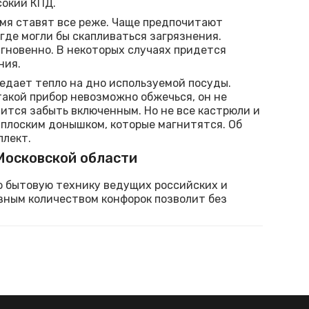
сокий КПД.
мя ставят все реже. Чаще предпочитают
 где могли бы скапливаться загрязнения.
гновенно. В некоторых случаях придется
ния.
редает тепло на дно используемой посуды.
акой прибор невозможно обжечься, он не
чится забыть включенным. Но не все кастрюли и
 плоским донышком, которые магнитятся. Об
плект.
Московской области
 бытовую технику ведущих российских и
зным количеством конфорок позволит без