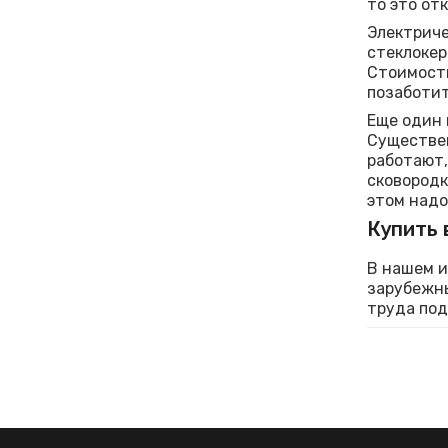
то это от
Электриче
стеклокер
Стоимость
позаботит
Еще один 
Существен
работают,
сковородк
этом надо
Купить 
В нашем и
зарубежны
труда под