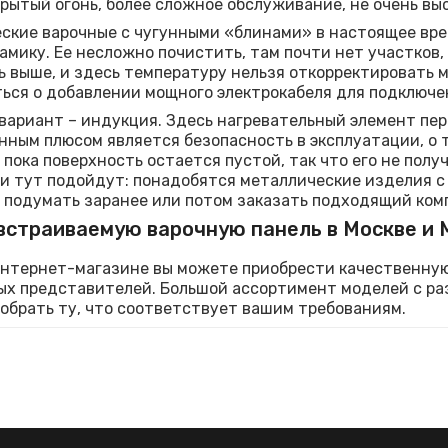
крытый огонь, более сложное обслуживание, не очень вы
ские варочные с чугунными «блинами» в настоящее вре
амику. Ее несложно почистить, там почти нет участков,
 выше, и здесь температуру нельзя откорректировать м
ься о добавлении мощного электрокабеля для подключе
вариант – индукция. Здесь нагревательный элемент пе
ным плюсом является безопасность в эксплуатации, о т
 пока поверхность остается пустой, так что его не полу
и тут подойдут: понадобятся металлические изделия с
 подумать заранее или потом заказать подходящий ком
встраиваемую варочную панель в Москве и 
нтернет-магазине вы можете приобрести качественную
х представителей. Большой ассортимент моделей с ра
обрать ту, что соответствует вашим требованиям.