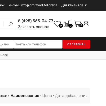
e-mail: info@proizvoditel.online
нок
Для клиентов
8 (495) 565-34-77
0
0
0
Заказать звонок
ОТПРАВИТЬ
анели
вка:
↑ Наименование
·
Цена
·
Дата добавления