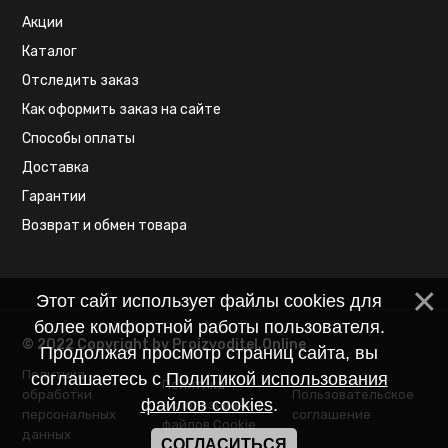
Акции
Каталог
Отследить заказ
Как оформить заказ на сайте
Способы оплаты
Доставка
Гарантии
Возврат и обмен товара
Этот сайт использует файлы cookies для
более комфортной работы пользователя.
© 2022 Copyright by Proizvoditel.Online
Продолжая просмотр страниц сайта, вы
Политика
соглашаетесь с
Политикой использования
Политика
обработки
Пользовательское
файлов cookies
.
использования
персональных
соглашение
файлов Cookie
данных
СОГЛАСИТЬСЯ