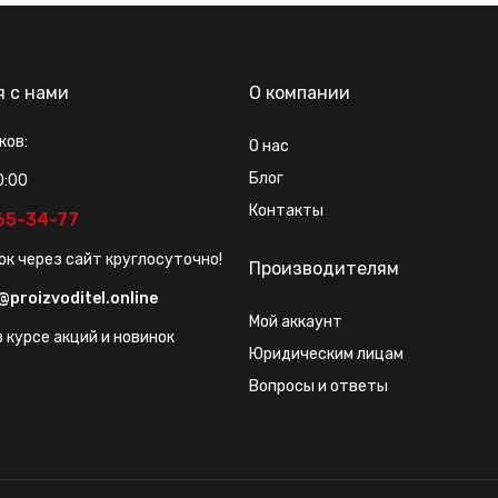
я с нами
О компании
ков:
О нас
Блог
0:00
Контакты
565-34-77
ок через сайт круглосуточно!
Производителям
@proizvoditel.online
Мой аккаунт
 курсе акций и новинок
Юридическим лицам
Вопросы и ответы