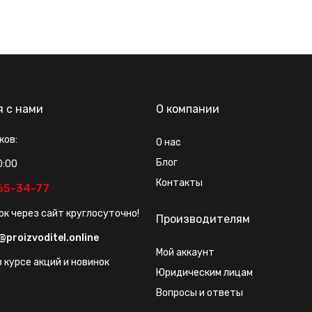
я с нами
О компании
ков:
О нас
Блог
0:00
Контакты
565-34-77
ок через сайт круглосуточно!
Производителям
@proizvoditel.online
Мой аккаунт
 курсе акций и новинок
Юридическим лицам
Вопросы и ответы