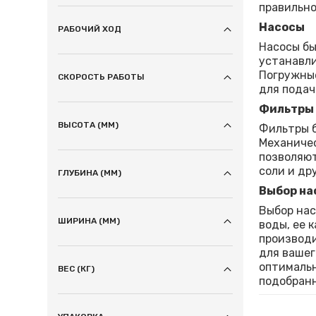
правильно
Насосы
РАБОЧИЙ ХОД
Насосы бы
устанавли
Погружные
СКОРОСТЬ РАБОТЫ
для подач
Фильтры
ВЫСОТА (ММ)
Фильтры б
Механичес
позволяют
соли и др
ГЛУБИНА (ММ)
Выбор на
Выбор нас
ШИРИНА (ММ)
воды, ее 
производи
для вашег
оптимальн
ВЕС (КГ)
подобранн