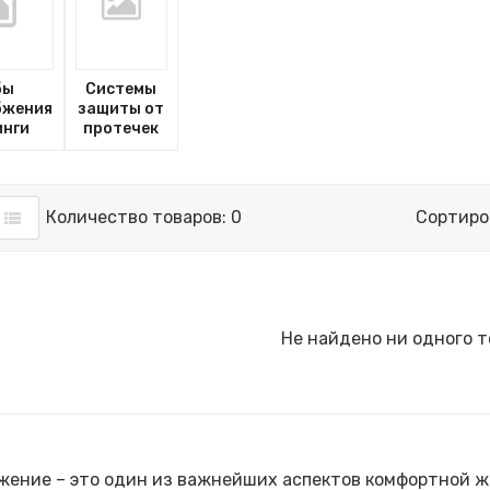
бы
Системы
бжения
защиты от
инги
протечек
Количество товаров: 0
Сортиро
Не найдено ни одного т
ение – это один из важнейших аспектов комфортной жи