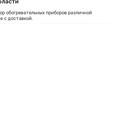
бласти
бор обогревательных приборов различной
е с доставкой.