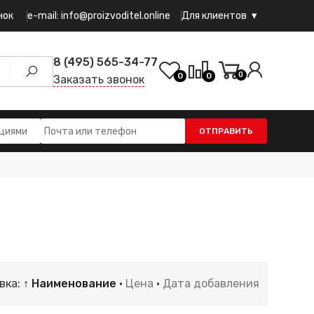
e-mail: info@proizvoditel.online
нок
Для клиентов
8 (495) 565-34-77
0
0
0
Заказать звонок
ОТПРАВИТЬ
вка:
↑ Наименование
·
Цена
·
Дата добавления