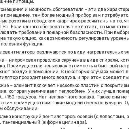
ашние питомцы.
омещения и мощность обогревателя – эти две характер
е помещение, тем более мощный прибор вам потребуется
ые розетки в городских квартирах рассчитаны на то, ч
 Вт. Если одного обогревателя не хватает, то можно ис
людать требования пожарной безопасности. При выбор
на такую опцию, как возможность регулировать уровень
 полезная функция.
ловентиляторы различаются по виду нагревательных э
е – нихромовая проволока скручена в виде спирали, ко
ка. Преимущества: невысокая стоимость и быстрый нагр
хнет воздух в помещении. В некоторых случаях может в
тилятор проходит много воздуха, и при этом оседает пы
кие – элемент включает несколько пластин с покрытием
ия, которая увеличивает теплообмен, У них лучше пожар
…+150 градусов. Нет неприятного запаха. Также они не
 этим преимуществам такие модели очень популярны. О
м обслуживании.
олько конструкций вентиляторов: осевой (с лопастями,
), тангенциальный (в форме цилиндра).