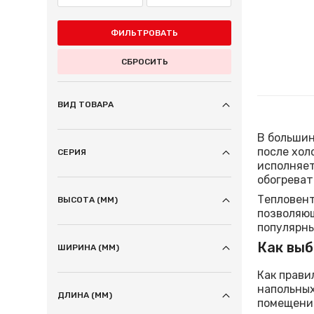
ФИЛЬТРОВАТЬ
СБРОСИТЬ
ВИД ТОВАРА
В большин
после хол
СЕРИЯ
исполняет
обогреват
Тепловент
ВЫСОТА (ММ)
позволяющ
популярны
Как выб
ШИРИНА (ММ)
Как прави
напольных
ДЛИНА (ММ)
помещению