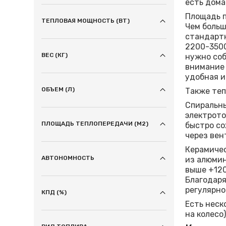
есть дом
Площадь п
ТЕПЛОВАЯ МОЩНОСТЬ (ВТ)
Чем больш
стандартн
2200-3500
ВЕС (КГ)
нужно соб
внимание 
удобная и
ОБЪЕМ (Л)
Также теп
Спиральны
электрото
ПЛОЩАДЬ ТЕПЛОПЕРЕДАЧИ (М2)
быстро со
через вен
Керамичес
АВТОНОМНОСТЬ
из алюмин
выше +120
Благодаря
регулярно
КПД (%)
Есть неск
на колесо