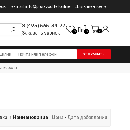
e-mail: info@proizvoditel.online
нок
Для клиентов
8 (495) 565-34-77
0
0
0
Заказать звонок
ОТПРАВИТЬ
ы мебели
вка:
↑ Наименование
·
Цена
·
Дата добавления