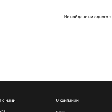
Не найдено ни одного т
я с нами
О компании
ков: