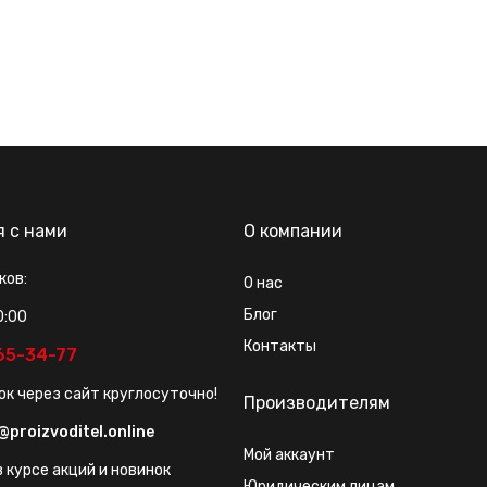
я с нами
О компании
ков:
О нас
Блог
0:00
Контакты
565-34-77
ок через сайт круглосуточно!
Производителям
@proizvoditel.online
Мой аккаунт
 курсе акций и новинок
Юридическим лицам