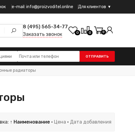
e-mail: info@proizvoditel.online
нок
Для клиентов
8 (495) 565-34-77
0
0
0
Заказать звонок
ОТПРАВИТЬ
онные радиаторы
торы
вка:
↑ Наименование
·
Цена
·
Дата добавления