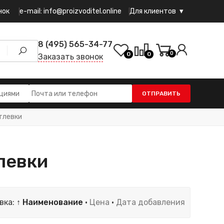
e-mail: info@proizvoditel.online
нок
Для клиентов
8 (495) 565-34-77
0
0
0
Заказать звонок
ОТПРАВИТЬ
тлевки
левки
вка:
↑ Наименование
·
Цена
·
Дата добавления