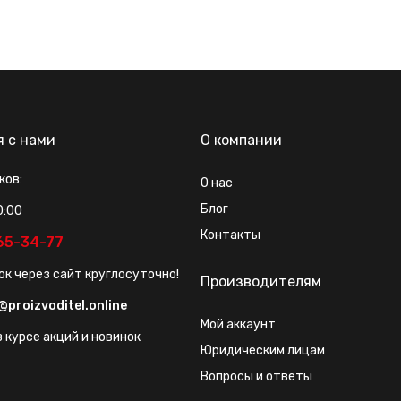
я с нами
О компании
ков:
О нас
Блог
0:00
Контакты
565-34-77
ок через сайт круглосуточно!
Производителям
@proizvoditel.online
Мой аккаунт
 курсе акций и новинок
Юридическим лицам
Вопросы и ответы