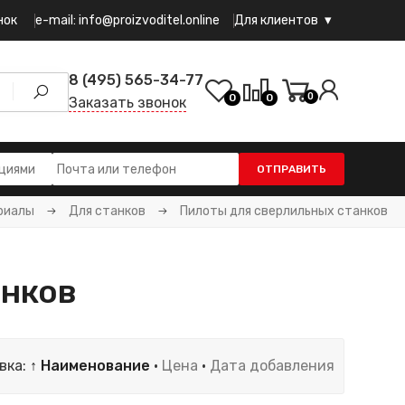
e-mail: info@proizvoditel.online
нок
Для клиентов
8 (495) 565-34-77
0
0
0
Заказать звонок
ОТПРАВИТЬ
риалы
Для станков
Пилоты для сверлильных станков
анков
вка:
↑ Наименование
·
Цена
·
Дата добавления