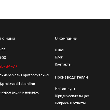
я с нами
О компании
ков:
О нас
Блог
0:00
Контакты
565-34-77
ок через сайт круглосуточно!
Производителям
@proizvoditel.online
Мой аккаунт
 курсе акций и новинок
Юридическим лицам
Вопросы и ответы