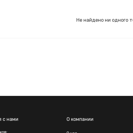
Не найдено ни одного т
я с нами
О компании
ков: