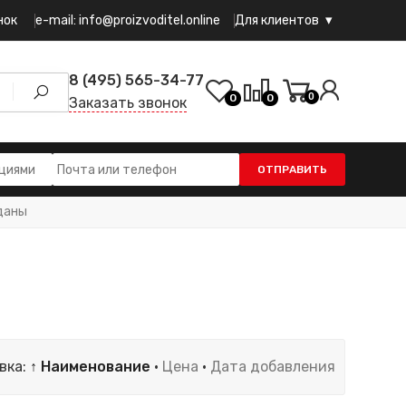
e-mail: info@proizvoditel.online
нок
Для клиентов
8 (495) 565-34-77
0
0
0
Заказать звонок
ОТПРАВИТЬ
оданы
вка:
↑ Наименование
·
Цена
·
Дата добавления