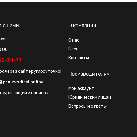
я с нами
О компании
ков:
О нас
Блог
0:00
Контакты
565-34-77
ок через сайт круглосуточно!
Производителям
@proizvoditel.online
Мой аккаунт
 курсе акций и новинок
Юридическим лицам
Вопросы и ответы